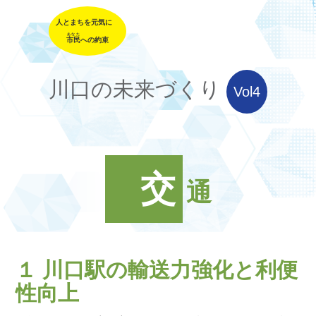
人とまちを元気に
あなた
市民
への約束
川口の未来づくり
Vol4
交
通
１ 川口駅の輸送力強化と利便
性向上