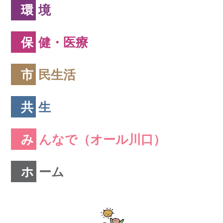
環境
保健・医療
市民生活
共生
みんなで（オール川口）
ホーム