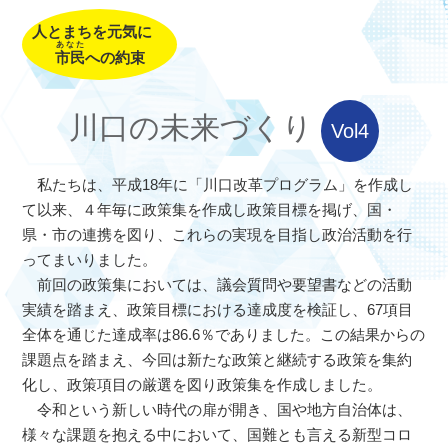
人とまちを元気に
あなた
市民
への約束
川口の未来づくり
Vol4
私たちは、平成18年に「川口改革プログラム」を作成し
て以来、４年毎に政策集を作成し政策目標を掲げ、国・
県・市の連携を図り、これらの実現を目指し政治活動を行
ってまいりました。
前回の政策集においては、議会質問や要望書などの活動
実績を踏まえ、政策目標における達成度を検証し、67項目
全体を通じた達成率は86.6％でありました。この結果からの
課題点を踏まえ、今回は新たな政策と継続する政策を集約
化し、政策項目の厳選を図り政策集を作成しました。
令和という新しい時代の扉が開き、国や地方自治体は、
様々な課題を抱える中において、国難とも言える新型コロ